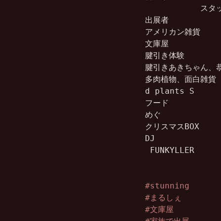
　　　　　　　スタッ
出展者

アメリカン雑貨

文庫屋

腱引き体験

腱引きあきちゃん、恭
多肉植物、面白雑貨

d plants S

フード

めぐ

クリスマスBOX

DJ

 FUNKYLLER

#stunning
#まるしぇ
#文庫屋