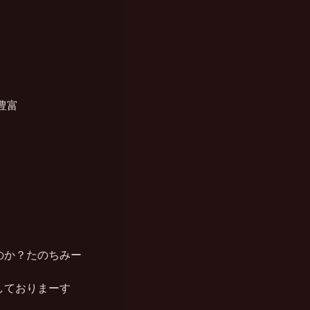
富

か？たのちみー

ておりまーす
