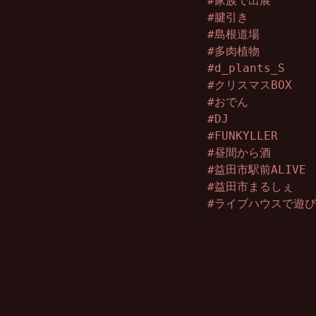
#家族で出展
#腱引き
#島根道場
#多肉植物
#d_plants_S
#クリスマスBOX
#おでん
#DJ
#FUNKYLLER
#昼間から酒
#益田市駅前ALIVE
#益田市まるしぇ
#ライブハウスで遊