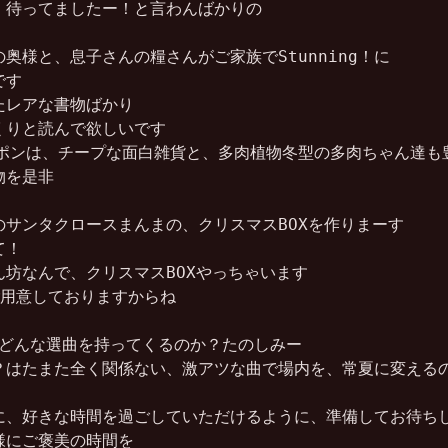
待ってましたー！と言わんばかりの

奥様と、息子さんの糧さんがご家族でStunning！に

す

レアな書物ばかり

りと読んで欲しいです

のヒロポンは、チープな面白雑貨と、多肉植物冬型の多肉ちゃん達も豊
を是非

サンタクロースまんまの、クリスマスBOXを作りまーす

！

坊なんで、クリスマスBOXやっちゃいます

ご用意しておりますからね

Rは、どんな選曲を持ってくるのか？たのしみー

？はたまた全く関係ない、激アツな曲で場内を、常夏に変えるの
に、好きな時間を過ごしていただけるように、準備してお待ちし
にご褒美の時間を
