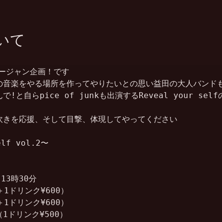
いて
ピージャン企画！です

音楽をやる場所を作ってやりたいとの思い益田の大人バンドも引
と自らpice of junkも出演するReveal your selfの
吹きを応援、そして目撃、体現してやってください

lf vol.2〜

 13時30分

1ドリンク¥600）

1ドリンク¥600）

ドリンク¥500）
