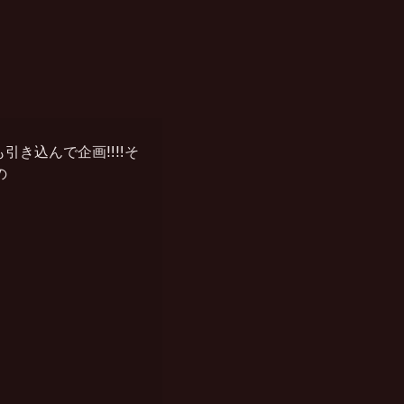
き込んで企画‼︎‼︎そ

