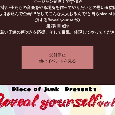
ピージャン企画！です📣🎶
や若い子たちの音楽をやる場所を作ってやりたいとの思い🔥益
引き込んで企画‼︎‼︎そしてこんな大人おるんで!と自らpice of j
演するReveal your selfの
第2弾‼︎‼︎🙌✨
受付停止
他のイベントを見る