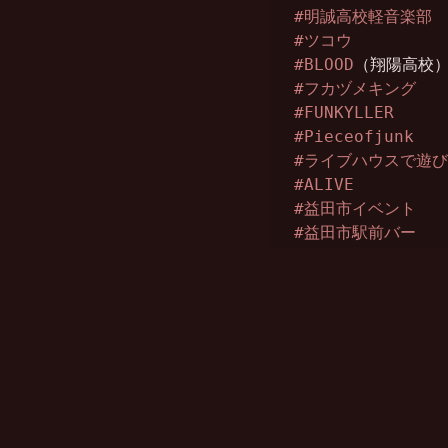
#明誠高校軽音楽部
#ツコウ
#BLOOD
#フカヅメキング
#FUNKYLLER
#Pieceofjunk
#ライブハウスで遊
#ALIVE
#益田市イベント
#益田市駅前バー