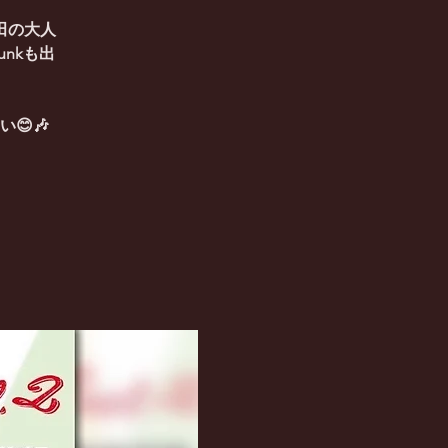
田の大人
unkも出