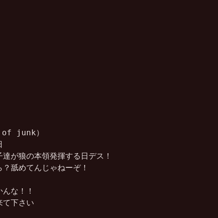
of junk）



達が狼の本領発揮する日デス！

？舐めてんじゃねーぞ！

んな！！

て下さい
