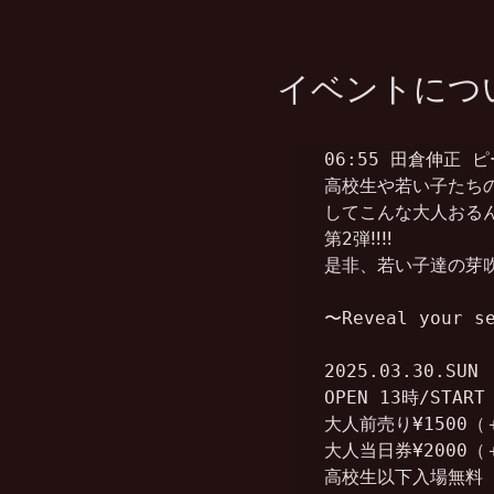
イベントにつ
06:55 田倉伸正 
高校生や若い子たちの
してこんな大人おるんで!
第2弾‼︎‼︎

是非、若い子達の芽
〜Reveal your se
2025.03.30.SUN

OPEN 13時/START
大人前売り¥1500（＋
大人当日券¥2000（＋
高校生以下入場無料（1