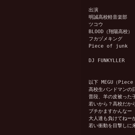
出演

明誠高校軽音楽部

ツコウ

BLOOD（翔陽高校）

フカヅメキング

Piece of junk

DJ FUNKYLLER

以下 MEGU（Piece 
高校生バンドマンの日
普段、羊の皮被った子
若いから？高校だから
ブチかますかんなー

大人達も負けてねーか
若い衝動を目撃しに来