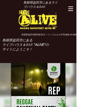
島根県益田市にあるライ
ブハウス＆BAR
島根県益田市駅前町20-21 ソフィテルビル1F TEL.0856-22-5240
島根県益田市にある
ライブハウス＆BAR
“ALIVE”
の
サイトにようこそ！