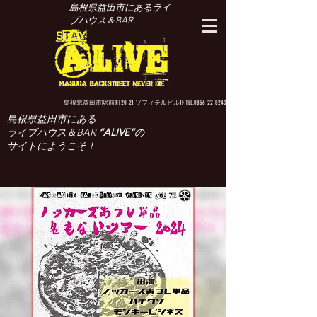
島根県益田市にあるライ
ブハウス＆BAR
島根県益田市駅前町20-21 ソフィテルビル1F TEL.0856-22-5240
島根県益田市にある
ライブハウス＆BAR
“ALIVE”
の
サイトにようこそ！