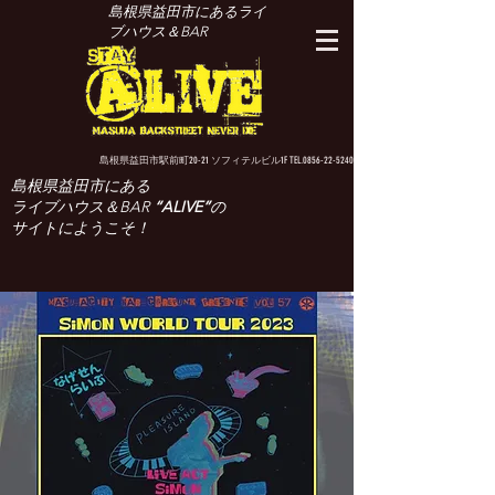
島根県益田市にあるライ
ブハウス＆BAR
島根県益田市駅前町20-21 ソフィテルビル1F TEL.0856-22-5240
島根県益田市にある
ライブハウス＆BAR
“ALIVE”
の
サイトにようこそ！