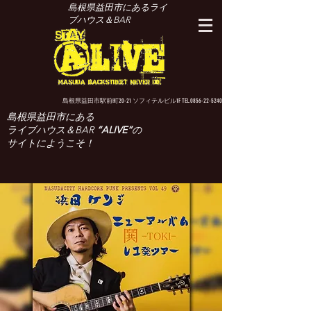
島根県益田市にあるライ
ブハウス＆BAR
島根県益田市駅前町20-21 ソフィテルビル1F TEL.0856-22-5240
島根県益田市にある
ライブハウス＆BAR
“ALIVE”
の
サイトにようこそ！