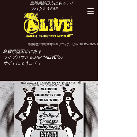
島根県益田市にあるライ
ブハウス＆BAR
島根県益田市駅前町20-21 ソフィテルビル1F TEL.0856-22-5240
島根県益田市にある
ライブハウス＆BAR
“ALIVE”
の
サイトにようこそ！