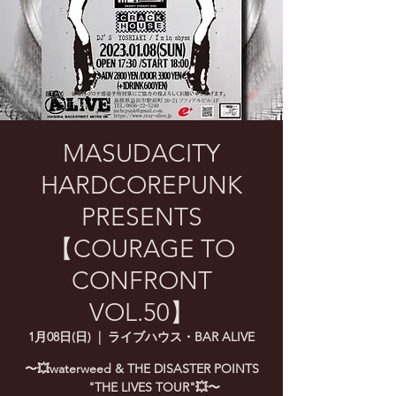
MASUDACITY
HARDCOREPUNK
PRESENTS
【COURAGE TO
CONFRONT
VOL.50】
1月08日(日)
  |  
ライブハウス・BAR ALIVE
〜💥waterweed & THE DISASTER POINTS
"THE LIVES TOUR"💥〜