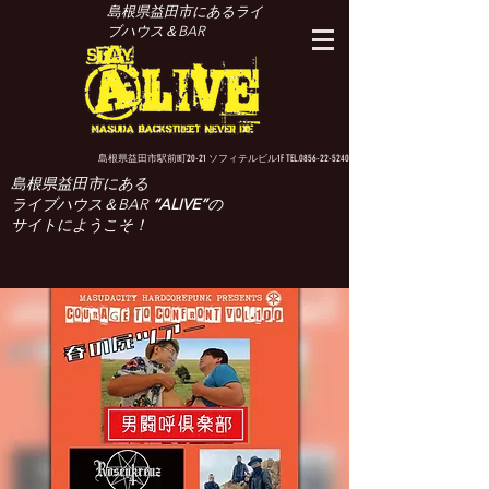
島根県益田市にあるライ
ブハウス＆BAR
島根県益田市駅前町20-21 ソフィテルビル1F TEL.0856-22-5240
島根県益田市にある
ライブハウス＆BAR
“ALIVE”
の
サイトにようこそ！