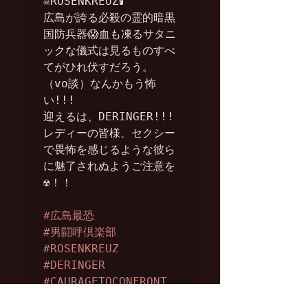
☠️ROSENKREUZ🕯️

広島が誇る必殺の霊的暗黒
国防兵器😱血も凍るサタニ
ックな儀式は見るものすべ
てがひれ伏すだろう。
（vo談）なんかもう怖
い!!!

迎えるは、DERINGER!!!

レディーの皆様、セクシー
で畏怖を感じるような彼ら
に魅了されぬようご注意を
☢️！！

#広島最恐
#男闘呼倶楽部
#ROSENKREUZ
#DERINGER
#CAURAGETOCONFRONT
#ライブハウスで遊びまし