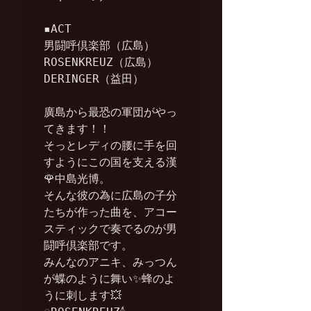
▪️ACT

男闘呼倶楽部（広島）

ROSENKREUZ（広島）

DERINGER（益田）

廣島から最恐の軍団がやっ
てきます！！

そっとレディの腰に手を回
すようにこの国を支える漢
🌹中島光博。

そんな彼の為に広島の子分
たちが作った曲を、アコー
スティックで奏でるのが男
闘呼倶楽部です。

みんなのアニキ、みっつん
が蝶のように舞い✨蜂のよ
うに刺します💥
