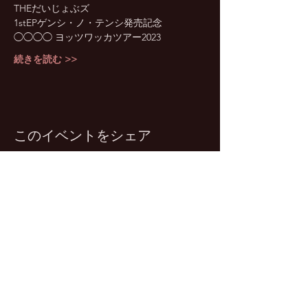
THEだいじょぶズ
1stEPゲンシ・ノ・テンシ発売記念
◯◯◯◯ ヨッツワッカツアー2023
続きを読む >>
このイベントをシェア