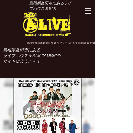
島根県益田市にあるライ
ブハウス＆BAR
島根県益田市駅前町20-21 ソフィテルビル1F TEL.0856-22-5240
島根県益田市にある
ライブハウス＆BAR
“ALIVE”
の
サイトにようこそ！