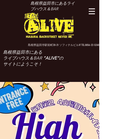
島根県益田市にあるライ
ブハウス＆BAR
島根県益田市駅前町20-21 ソフィテルビル1F TEL.0856-22-5240
島根県益田市にある
ライブハウス＆BAR
“ALIVE”
の
サイトにようこそ！