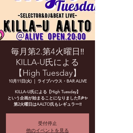
毎月第2.第4火曜日‼️
KILLA-U氏による
【High Tuesday】
10月11日(火)
  |  
ライブハウス・BAR ALIVE
KILLA-U氏による【High Tuesday】
という企画が始まることになりました⁉️🎉✨
第2火曜日はAALTO氏もレギュラー‼️
受付停止
他のイベントを見る