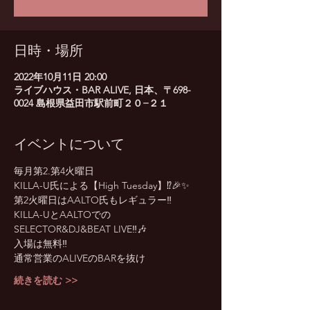
日時・場所
2022年10月11日 20:00
ライブハウス・BAR ALIVE, 日本、〒698-
0024 島根県益田市駅前町２０−２１
イベントについて
毎月第2.第4火曜日
KILLA-U氏による【High Tuesday】⁉️🎉✨
第2火曜日はAALTO氏もレギュラー‼️
KILLA-UとAALTOでの
SELECTOR&DJ&BEAT LIVE‼️🎶
入場は無料‼️
通常営業のALIVEのBARを抜け
続きを読む >>