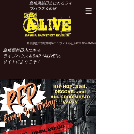
島根県益田市にあるライ
ブハウス＆BAR
島根県益田市駅前町20-21 ソフィテルビル1F TEL.0856-22-5240
島根県益田市にある
ライブハウス＆BAR
“ALIVE”
の
サイトにようこそ！